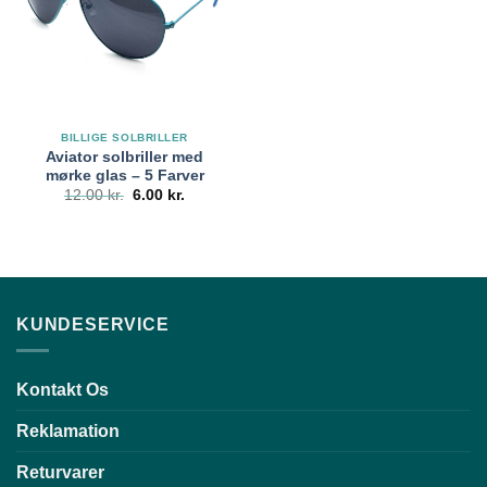
BILLIGE SOLBRILLER
Aviator solbriller med
mørke glas – 5 Farver
Den
Den
12.00
kr.
6.00
kr.
oprindelige
aktuelle
pris
pris
var:
er:
12.00 kr..
6.00 kr..
KUNDESERVICE
Kontakt Os
Reklamation
Returvarer