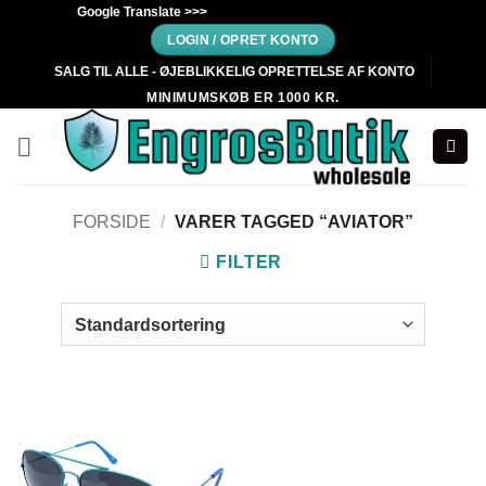
Fortsæt
Google Translate >>>
til
LOGIN / OPRET KONTO
indhold
SALG TIL ALLE - ØJEBLIKKELIG OPRETTELSE AF KONTO
MINIMUMSKØB ER 1000 KR.
FORSIDE
/
VARER TAGGED “AVIATOR”
FILTER