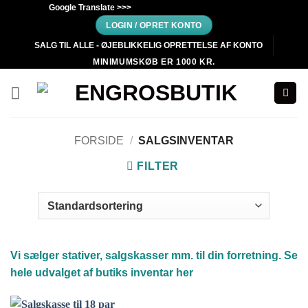
Fortsæt
Google Translate >>>
til
LOGIN / OPRET KONTO
indhold
SALG TIL ALLE - ØJEBLIKKELIG OPRETTELSE AF KONTO
MINIMUMSKØB ER 1000 KR.
FORSIDE
/
SALGSINVENTAR
FILTER
Vi sælger stativer, salgskasser mm. til din forretning. Se
hele udvalget af butiks inventar her