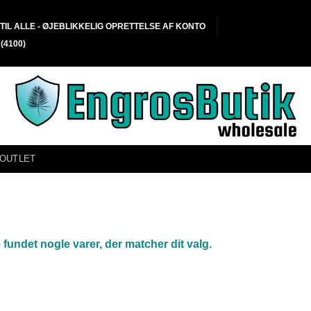
TIL ALLE - ØJEBLIKKELIG OPRETTELSE AF KONTO
(4100)
 OUTLET
 fundet nogle varer, der matcher dit valg.