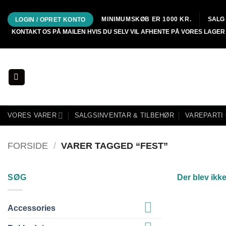
Fortsæt
til
MINIMUMSKØB ER 1000 KR.
SALG 
LOGIN / OPRET KONTO
indhold
KONTAKT OS PÅ MAILEN HVIS DU SELV VIL AFHENTE PÅ VORES LAGER 
VORES VARER
SALGSINVENTAR & TILBEHØR
VAREPARTI
FORSIDE
/
VARER TAGGED “FEST”
SØG
Der blev ikke
Accessories