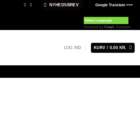
NYHEDSBREV
Google Translate >>>
Powered by
Translate
LOG IND
KURV /
0.00
KR.