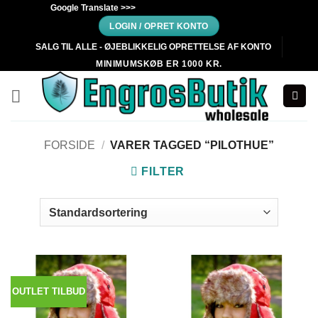
Fortsæt
Google Translate >>>
til
LOGIN / OPRET KONTO
indhold
SALG TIL ALLE - ØJEBLIKKELIG OPRETTELSE AF KONTO
MINIMUMSKØB ER 1000 KR.
FORSIDE
/
VARER TAGGED “PILOTHUE”
FILTER
OUTLET TILBUD