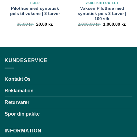
HUER
VAREPARTI OUTLET
Pilothue med syntetisk
Voksen Pilothue med
pels til voksne | 3 farver
syntetisk pels 3 farver |
100 stk
Den
Den
Den
Den
35.00
kr.
20.00
kr.
2,000.00
kr.
1,000.00
kr.
oprindelige
aktuelle
oprindelige
aktue
pris
pris
pris
pris
var:
er:
var:
er:
35.00 kr..
20.00 kr..
2,000.00 kr..
1,000
KUNDESERVICE
Kontakt Os
Reklamation
Returvarer
Spor din pakke
INFORMATION