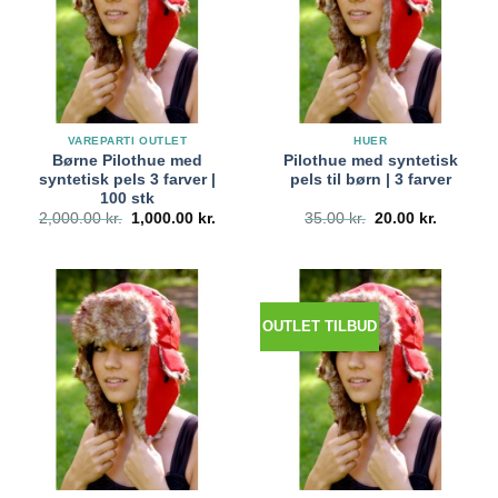
VAREPARTI OUTLET
HUER
Børne Pilothue med
Pilothue med syntetisk
syntetisk pels 3 farver |
pels til børn | 3 farver
100 stk
Den
Den
Den
Den
2,000.00
kr.
1,000.00
kr.
35.00
kr.
20.00
kr.
oprindelige
aktuelle
oprindelige
aktuelle
pris
pris
pris
pris
var:
er:
var:
er:
2,000.00 kr..
1,000.00 kr..
35.00 kr..
20.00 kr.
OUTLET TILBUD