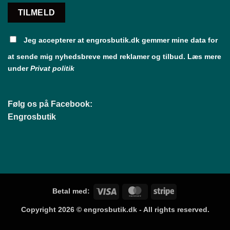
Jeg accepterer at engrosbutik.dk gemmer mine data for
at sende mig nyhedsbreve med reklamer og tilbud. Læs mere
under
Privat politik
Følg os på Facebook:
Engrosbutik
Visa
MasterCard
Stripe
Betal med:
Copyright 2026 ©
engrosbutik.dk
- All rights reserved.