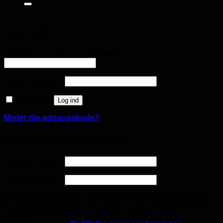
Log ind
Påkrævet
Brugernavn eller e-mailadresse
*
Påkrævet
Adgangskode
*
Husk mig
Log ind
Mistet din adgangskode?
Opret en kundekonto
Påkrævet
E-mailadresse
*
Påkrævet
Adgangskode
*
Dine personlige data vil blive anvendt til at understøtte
din brugeroplevelse på webshoppen, til at administrere
adgang til din konto, og til andre formål, som er