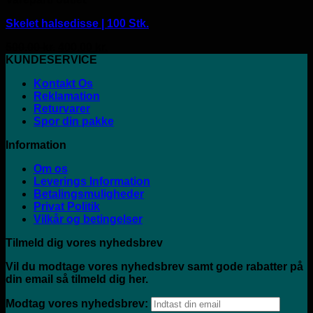
Skelet halsedisse | 100 Stk.
Den
Den
500.00
kr.
400.00
kr.
oprindelige
aktuelle
KUNDESERVICE
pris
pris
Kontakt Os
var:
er:
Reklamation
500.00 kr..
400.00 kr..
Returvarer
Spor din pakke
Information
Om os
Leverings Information
Betalingsmuligheder
Privat Politik
Vilkår og betingelser
Tilmeld dig vores nyhedsbrev
Vil du modtage vores nyhedsbrev samt gode rabatter på
din email så tilmeld dig her.
Modtag vores nyhedsbrev: