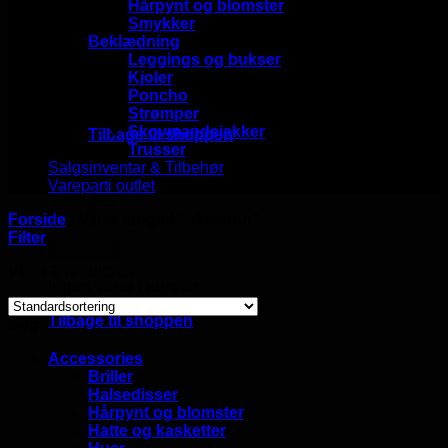
Hårpynt og blomster
Smykker
Beklædning
Leggings og bukser
Kjoler
Poncho
Ingen varer i kurven.
Strømper
Skovmandsjakker
Tilbage til shoppen
Trusser
Salgsinventar & Tilbehør
Kurv
Vareparti outlet
Forside
/
Varer tagged “skeleton”
Filter
Viser 2 resultater
Ingen varer i kurven.
Tilbage til shoppen
Søg
Accessories
Briller
Halsedisser
Hårpynt og blomster
Hatte og kasketter