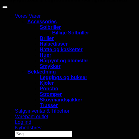
Vores Varer
Accessories
Solbriller
Billige Solbriller
Briller
Halsedisser
Hatte og kasketter
Huer
Hårpynt og blomster
Smykker
Beklædning
Leggings og bukser
Kjoler
Poncho
Strømper
Skovmandsjakker
Trusser
Salgsinventar & Tilbehør
Vareparti outlet
Log ind
Nyhedsbrev
Søg
efter: