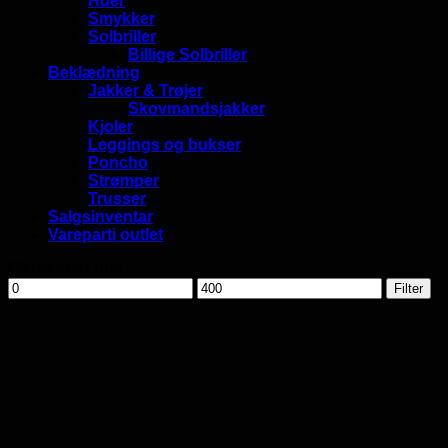
Huer
Smykker
Solbriller
Billige Solbriller
Beklædning
Jakker & Trøjer
Skovmandsjakker
Kjoler
Leggings og bukser
Poncho
Strømper
Trusser
Salgsinventar
Vareparti outlet
Filtrer efter pris
Mindste
Højeste
Filter
pris
pris