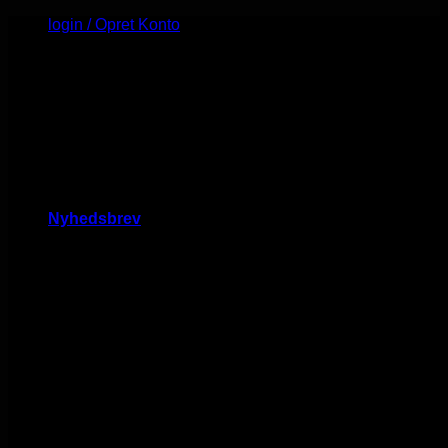
Fortsæt
login / Opret Konto
til
Minimumskøb er 1000 kr.
indhold
SALG TIL ALLE - ØJEBLIKKELIG OPRETTELSE AF
KONTO
KONTAKT OS PÅ MAILEN HVIS DU SELV VIL
AFHENTE PÅ VORES LAGER (4100)
Nyhedsbrev