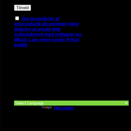
Jeg accepterer at
engrosbutik.dk gemmer mine
data for at sende mig
nyhedsbreve med reklamer og
tilbud. Læs mere under
Privat
politik
Google Translate >>>
Powered by
Translate
Google Translate >>>