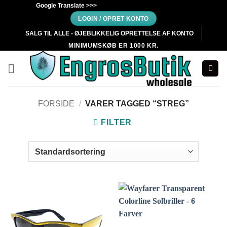
Fortsæt
Google Translate >>>
til
LOGIN / OPRET KONTO
indhold
SALG TIL ALLE - ØJEBLIKKELIG OPRETTELSE AF KONTO
MINIMUMSKØB ER 1000 KR.
FORSIDE
/
VARER TAGGED “STREG”
FILTER