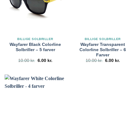
BILLIGE SOLBRILLER
BILLIGE SOLBRILLER
Wayfarer Black Colorline
Wayfarer Transparent
Solbriller – 5 farver
Colorline Solbriller – 6
Farver
Den
Den
Den
Den
10.00
kr.
6.00
kr.
10.00
kr.
6.00
kr.
oprindelige
aktuelle
oprindelige
aktuelle
pris
pris
pris
pris
var:
er:
var:
er:
10.00 kr..
6.00 kr..
10.00 kr..
6.00 kr..