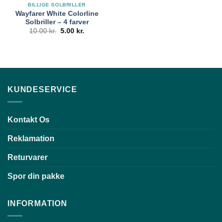
BILLIGE SOLBRILLER
Wayfarer White Colorline
Solbriller – 4 farver
Den
Den
10.00
kr.
5.00
kr.
oprindelige
aktuelle
pris
pris
var:
er:
10.00 kr..
5.00 kr..
KUNDESERVICE
Kontakt Os
Reklamation
Returvarer
Spor din pakke
INFORMATION