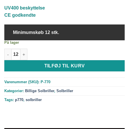
var:
er:
UV400 beskyttelse
8.00 kr..
6.00 kr..
CE godkendte
Minimumskøb 12 stk.
På lager
Madame solbriller - 2 Farver antal
TILFØJ TIL KURV
Varenummer (SKU):
P-770
Kategorier:
Billige Solbriller
,
Solbriller
Tags:
p770
,
solbriller