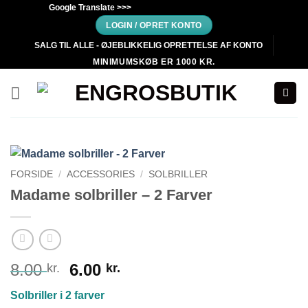
Fortsæt
Google Translate >>>
til
LOGIN / OPRET KONTO
indhold
SALG TIL ALLE - ØJEBLIKKELIG OPRETTELSE AF KONTO
MINIMUMSKØB ER 1000 KR.
FORSIDE
/
ACCESSORIES
/
SOLBRILLER
Madame solbriller – 2 Farver
Den
Den
8.00
6.00
kr.
kr.
oprindelige
aktuelle
Solbriller i 2 farver
pris
pris