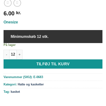
6.00
kr.
Onesize
Minimumskøb 12 stk.
På lager
Route 66 kasket | Gul antal
TILFØJ TIL KURV
Varenummer (SKU):
E-0683
Kategori:
Hatte og kasketter
Tag:
kasket