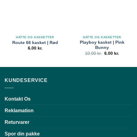
HATTE OG KASKETTER
HATTE OG KASKETTER
Playboy kasket | Pink
Route 66 kasket | Rød
Bunny
6.00
kr.
Den
Den
10.00
kr.
6.00
kr.
oprindelige
aktuelle
pris
pris
var:
er:
10.00 kr..
6.00 kr..
KUNDESERVICE
Kontakt Os
Reklamation
Returvarer
Spor din pakke