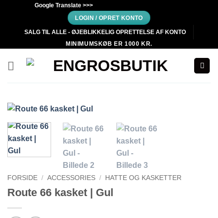
Fortsæt
Google Translate >>>
til
LOGIN / OPRET KONTO
indhold
SALG TIL ALLE - ØJEBLIKKELIG OPRETTELSE AF KONTO
MINIMUMSKØB ER 1000 KR.
FORSIDE
/
ACCESSORIES
/
HATTE OG KASKETTER
Route 66 kasket | Gul