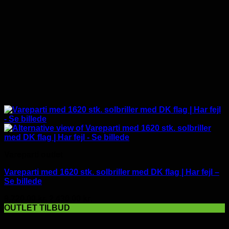
Vareparti outlet
Vareparti med 1620 stk. solbriller med DK flag | Har fejl –
Se billede
Den
Den
9,720.00
kr.
2,430.00
kr.
oprindelige
aktuelle
OUTLET TILBUD
pris
pris
var:
er: