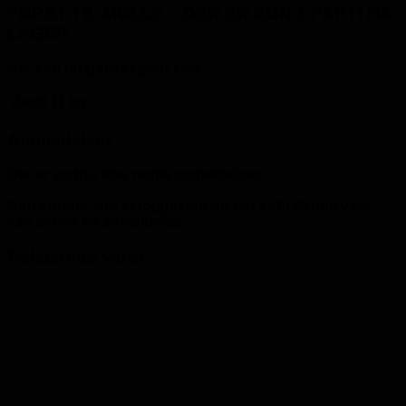
FØRST TIL MØLLE – DER ER KUN
1
PARTI PÅ
LAGER
Her kan du gøre et godt køb
Vægt
11 kg
Anmeldelser
Der er endnu ikke nogle anmeldelser.
Kun kunder, der er logget ind og har købt denne vare,
kan skrive en anmeldelse.
Relaterede varer