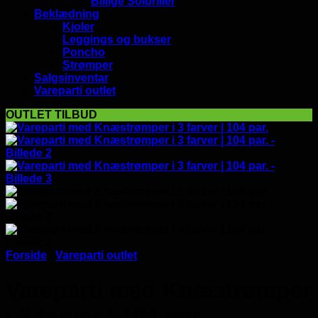
Billige Solbriller
Beklædning
Kjoler
Leggings og bukser
Poncho
Strømper
Salgsinventar
Vareparti outlet
OUTLET TILBUD
Forside
/
Vareparti outlet
Vareparti med Knæstrømper
i 3 farver | 104 par.