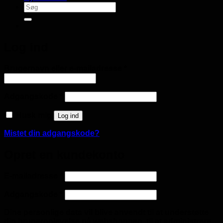
Søg
efter:
Log ind
Påkrævet
Brugernavn eller e-mailadresse
*
Påkrævet
Adgangskode
*
Husk mig
Log ind
Mistet din adgangskode?
Opret en kundekonto
Påkrævet
E-mailadresse
*
Påkrævet
Adgangskode
*
Dine personlige data vil blive anvendt til at understøtte
din brugeroplevelse på webshoppen, til at administrere