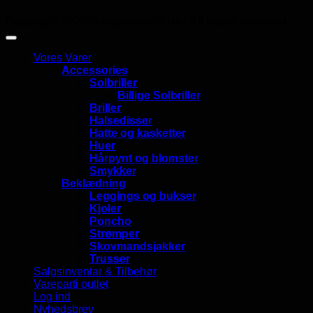
Copyright 2026 ©
engrosbutik.dk
- All rights reserved.
Vores Varer
Accessories
Solbriller
Billige Solbriller
Briller
Halsedisser
Hatte og kasketter
Huer
Hårpynt og blomster
Smykker
Beklædning
Leggings og bukser
Kjoler
Poncho
Strømper
Skovmandsjakker
Trusser
Salgsinventar & Tilbehør
Vareparti outlet
Log ind
Nyhedsbrev