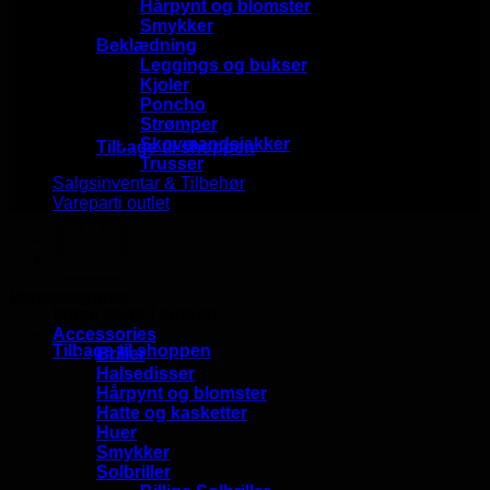
Hårpynt og blomster
Smykker
Beklædning
Leggings og bukser
Kjoler
Poncho
Ingen varer i kurven.
Strømper
Skovmandsjakker
Tilbage til shoppen
Trusser
Salgsinventar & Tilbehør
Kurv
Vareparti outlet
Varekategorier
Ingen varer i kurven.
Accessories
Tilbage til shoppen
Briller
Halsedisser
Hårpynt og blomster
Hatte og kasketter
Huer
Smykker
Solbriller