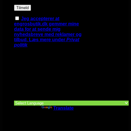
Jeg accepterer at
engrosbutik.dk gemmer mine
data for at sende mig
nyhedsbreve med reklamer og
tilbud. Læs mere under
Privat
politik
Google Translate >>>
Powered by
Translate
Google Translate >>>