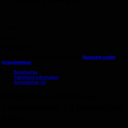
312.00
kr.
Onesize
Ikke på lager
Varenummer (SKU):
E9901
Kategori:
Vareparti outlet
Tag:
knæstrømper
Beskrivelse
Yderligere information
Anmeldelser (0)
Vareparti med 104 par.
knæstrømper i 3 forskellige
farver.