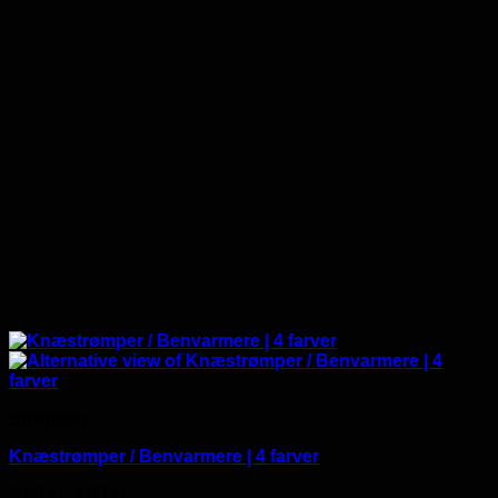
Strømper
Knæstrømper / Benvarmere | 4 farver
Den
Den
5.00
kr.
4.00
kr.