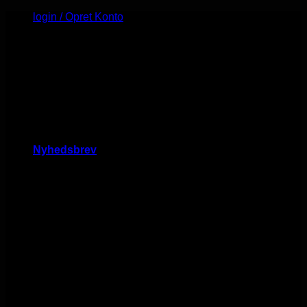
Fortsæt
login / Opret Konto
til
Minimumskøb er 1000 kr.
indhold
SALG TIL ALLE - ØJEBLIKKELIG OPRETTELSE AF
KONTO
KONTAKT OS PÅ MAILEN HVIS DU SELV VIL
AFHENTE PÅ VORES LAGER (4100)
Nyhedsbrev