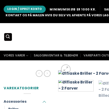
Fortsæt
til
LOGIN / OPRET KONTO
MINIMUMSKØB ER 1000 KR.
SA
indhold
KONTAKT OS PÅ MAILEN HVIS DU SELV VIL AFHENTE PÅ VORES LAG
VORES VARER
SALGSINVENTAR & TILBEHØR
VAREPARTI OUT
VAREKATEGORIER
Accessories
Briller