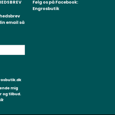
YHEDSBREV
Følg os på Facebook:
Engrosbutik
yhedsbrev
in email så
rosbutik.dk
sende mig
og tilbud.
ik