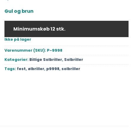
pris
pris
var:
er:
Gul og brun
8.00 kr..
4.00 kr..
Minimumskøb 12 stk.
Ikke på lager
Varenummer (SKU):
P-9998
Kategorier:
Billige Solbriller
,
Solbriller
Tags:
fest
,
ølbriller
,
p9998
,
solbriller