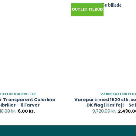
OUTLET TILBUD
BILLIGE SOLBRILLER
VAREPARTI OUTLE
 Transparent Colorline
Vareparti med 1620 stk. so
lbriller – 6 Farver
DK flag | Har fejl – Se
Den
Den
Den
10.00
kr.
6.00
kr.
9,720.00
kr.
2,430.
oprindelige
aktuelle
oprinde
pris
pris
pris
var:
er:
var:
10.00 kr..
6.00 kr..
9,720.00