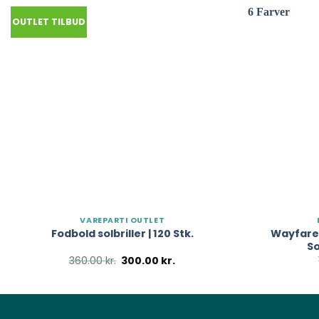
OUTLET TILBUD
VAREPARTI OUTLET
Wayfarer
Fodbold solbriller | 120 Stk.
So
Den
Den
360.00
kr.
300.00
kr.
oprindelige
aktuelle
pris
pris
var:
er:
360.00 kr..
300.00 kr..