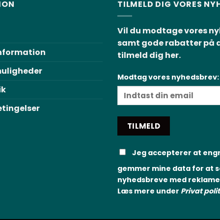
ION
TILMELD DIG VORES N
Vil du modtage vores n
samt gode rabatter på d
Information
tilmeld dig her.
uligheder
Modtag vores nyhedsbrev:
ik
etingelser
Jeg accepterer at eng
gemmer mine data for at 
nyhedsbreve med reklamer 
Læs mere under
Privat polit