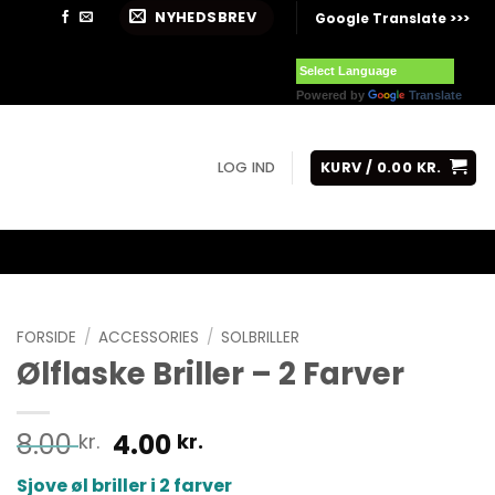
NYHEDSBREV
Google Translate >>>
Powered by
Translate
LOG IND
KURV /
0.00
KR.
FORSIDE
/
ACCESSORIES
/
SOLBRILLER
Ølflaske Briller – 2 Farver
Den
Den
8.00
4.00
kr.
kr.
oprindelige
aktuelle
Sjove øl briller i 2 farver